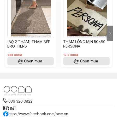
Oom.vn - Saigon Furniture & Decor Store
Hotline: 0363 203 822
_____
#tham #thamtraisan #decor #wabisabi #toigian
#nhatban #phongcach
[BỘ 2 THẢM] THẢM BẾP
THẢM LÔNG MỊN 50x80
BROTHERS
PERSONA
199.000đ
179.000đ
Chọn mua
Chọn mua
036 320 3822
Kết nối
https://www.facebook.com/oom.vn