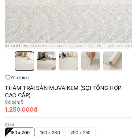
Yêu thích
THẢM TRẢI SÀN MUVA KEM (SỢI TỔNG HỢP
CAO CẤP)
Có sẵn
:
5
1.250.000đ
Size
:
150 x 200
160 x 230
200 x 250