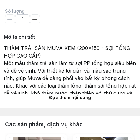
Số lượng
Mô tả chi tiết
THẢM TRẢI SÀN MUVA KEM (200x150 - SỢI TỔNG
HỢP CAO CẤP)
Một mẫu thảm trải sàn làm từ sợi PP tổng hợp siêu biền
và dễ vệ sinh. Với thiết kế tối giản và màu sắc trung
tính, giúp Muva dễ dàng phối vào bất kỳ phong cách
nào. Khác với các loại thảm lông, thảm sợi tổng hợp rất
dễ vệ sinh, khó thắm nước, thân thiện với thú cưng và
Đọc thêm nội dung
dễ dàng làm sạch với máy hút bụi. Oom có sẵn phiên
bản thảm 2mx1,5m.
_____
Kích thước: 200cm x 150cm
Các sản phẩm, dịch vụ khác
Chất liệu: Sợi tổng hợp Polypropylen
_____