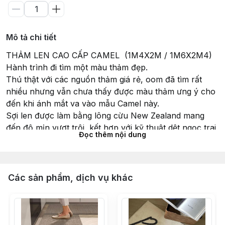
Mô tả chi tiết
THẢM LEN CAO CẤP CAMEL (1M4X2M / 1M6X2M4)
Hành trình đi tìm một màu thảm đẹp.
Thú thật với các nguồn thảm giá rẻ, oom đã tìm rất
nhiều nhưng vẫn chưa thấy được màu thảm ưng ý cho
đến khi ánh mắt va vào mẫu Camel này.
Sợi len được làm bằng lông cừu New Zealand mang
đến độ mịn vượt trội, kết hợp với kỹ thuật dệt ngọc trai
Đọc thêm nội dung
nên vẫn rất bám chân.
Phiên bản của oom nhập về sẽ có sẵn 2 kích thước
1m4x2m và 1m6x2m4, là loại không viền cạnh giúp
thẩm mỹ hơn và dễ dàng ghép nối nhiều thảm.
Các sản phẩm, dịch vụ khác
_____
Chất liệu: Len tự nhiên
Kích thước:
1m4 x 2m