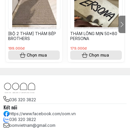
[BỘ 2 THẢM] THẢM BẾP
THẢM LÔNG MỊN 50x80
BROTHERS
PERSONA
199.000đ
179.000đ
Chọn mua
Chọn mua
036 320 3822
Kết nối
https://www.facebook.com/oom.vn
036 320 3822
oomvietnam@gmail.com