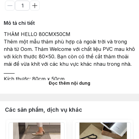
Mô tả chi tiết
THẢM HELLO 80CMX50CM
Thêm một mẫu thảm phù hợp cả ngoài trời và trong
nhà từ Oom. Thảm Welcome với chất liệu PVC mau khô
với kích thước 80x50. Bạn còn có thể cắt thảm thoải
mái để vừa khít với các khu vực khác nhau trong nhà.
_____
Kích thước: 80cm x 50cm
Đọc thêm nội dung
Chất liệu: PVC
_____
Oom.vn - Saigon Furniture & Decor Store
Hotline: 0363 203 822
Các sản phẩm, dịch vụ khác
_____
#tham #thamtrangtri #welcome #decor #minimal #oom
#hello #thamdamchan