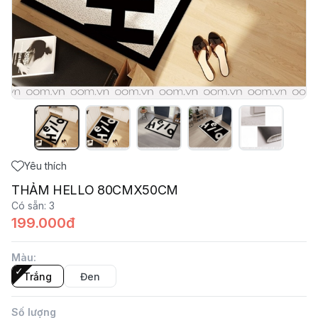
Yêu thích
THẢM HELLO 80CMX50CM
Có sẵn
:
3
199.000đ
Màu
:
Trắng
Đen
Số lượng