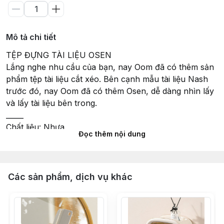
Mô tả chi tiết
TỆP ĐỰNG TÀI LIỆU OSEN
Lắng nghe nhu cầu của bạn, nay Oom đã có thêm sản
phẩm tệp tài liệu cắt xéo. Bên cạnh mẫu tài liệu Nash
trước đó, nay Oom đã có thêm Osen, dễ dàng nhìn lấy
và lấy tài liệu bên trong.
_____
Chất liệu: Nhựa
Đọc thêm nội dung
Kích thước: 27cm x 24cm x 9cm
Màu sắc: Trắng/Kem/Đen
_____
Oom.vn - Saigon Furniture & Decor Store
Các sản phẩm, dịch vụ khác
Hotline: 0363 203 822
_____
#teptailieu #folder #office #stationary #white
#vanphong #vanphongpham