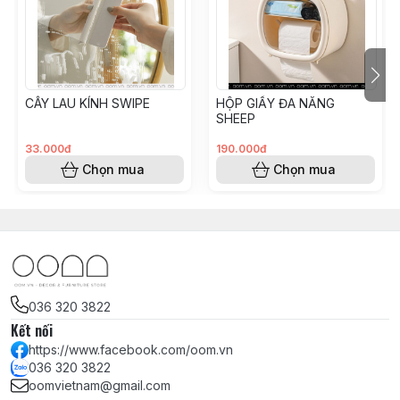
CÂY LAU KÍNH SWIPE
HỘP GIẤY ĐA NĂNG
SHEEP
33.000đ
190.000đ
Chọn mua
Chọn mua
036 320 3822
Kết nối
https://www.facebook.com/oom.vn
036 320 3822
oomvietnam@gmail.com