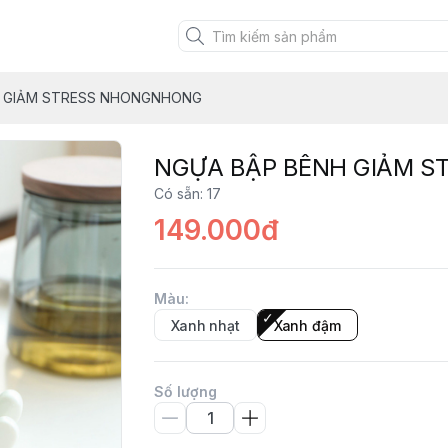
H GIẢM STRESS NHONGNHONG
NGỰA BẬP BÊNH GIẢM 
Có sẵn
:
17
149.000đ
Màu
:
Xanh nhạt
Xanh đậm
Số lượng