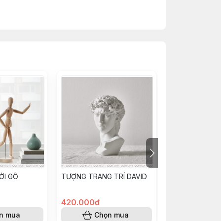
ỜI GỖ
TƯỢNG TRANG TRÍ DAVID
LỌ HOA GỐM M
420.000đ
239.000đ
n mua
Chọn mua
Chọn