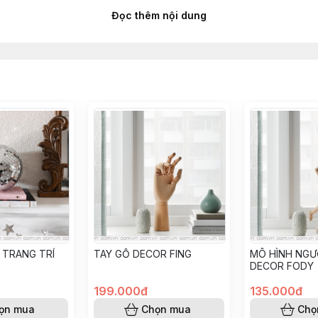
Đọc thêm nội dung
e
huong #cute #ngua #giamstress #healing
 TRANG TRÍ
TAY GỖ DECOR FING
MÔ HÌNH NGƯ
DECOR FODY
199.000đ
135.000đ
ọn mua
Chọn mua
Chọ