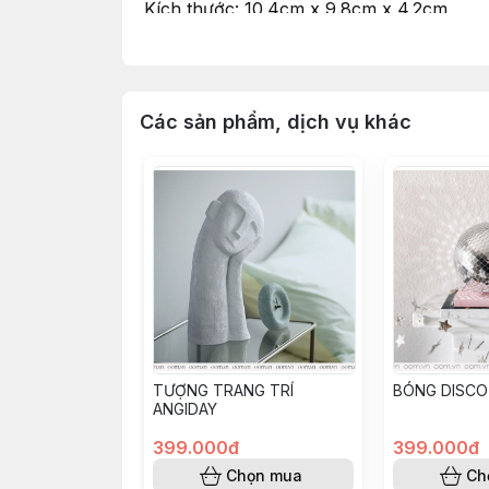
Kích thước: 10.4cm x 9.8cm x 4.2cm
_____
Oom.vn - Saigon Furniture & Decor Stor
Hotline: 0363 203 822
_____
Các sản phẩm, dịch vụ khác
#decor #office #banlamviec #gomsu #det
TƯỢNG TRANG TRÍ
BÓNG DISCO
ANGIDAY
399.000đ
399.000đ
Chọn mua
Ch