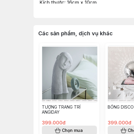
Kích thước: 16cm x 10cm
Chất liệu: Gốm
_____
Oom.vn - Saigon Furniture & Decor Stor
Hotline: 0363 203 822
Các sản phẩm, dịch vụ khác
_____
#lohoa #binhhoa #dodecor #decor #flow
TƯỢNG TRANG TRÍ
BÓNG DISCO
ANGIDAY
399.000đ
399.000đ
Chọn mua
Ch