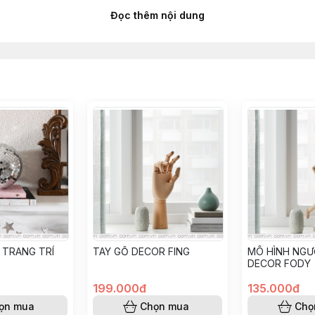
Đọc thêm nội dung
e
er #thing #wednesday #hand
 TRANG TRÍ
TAY GỖ DECOR FING
MÔ HÌNH NGƯ
DECOR FODY
199.000đ
135.000đ
ọn mua
Chọn mua
Chọ