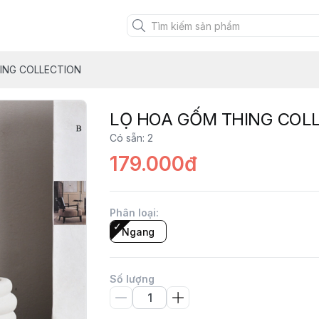
ING COLLECTION
LỌ HOA GỐM THING COL
Có sẵn
:
2
179.000đ
Phân loại
:
Ngang
Số lượng