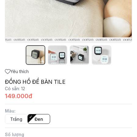
Yêu thích
ĐỒNG HỒ ĐỂ BÀN TILE
Có sẵn
:
12
149.000đ
Màu
:
Trắng
Đen
Số lượng