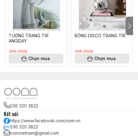
#clock #dongho #donghodeban #quatang #minimal
#toigian #decor #phongngu
TƯỢNG TRANG TRÍ
BÓNG DISCO TRANG TRÍ
ANGIDAY
399.000đ
399.000đ
Chọn mua
Chọn mua
036 320 3822
Kết nối
https://www.facebook.com/oom.vn
036 320 3822
oomvietnam@gmail.com