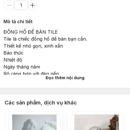
Mô tả chi tiết
ĐỒNG HỒ ĐỂ BÀN TILE
Tile là chiếc đồng hồ để bàn bạn cần.
Thiết kế nhỏ gọn, xinh xắn
Báo thức
Nhiệt độ
Ngày tháng năm
Rõ ràng hơn với đèn nền
Đọc thêm nội dung
Có sẵn hai màu Trắng và Đen
_____
Chất liệu: Nhựa
Kích thước: 8cm x 8cm
Các sản phẩm, dịch vụ khác
_____
Oom.vn - Saigon Furniture & Decor Store
Hotline: 0363 203 822
_____