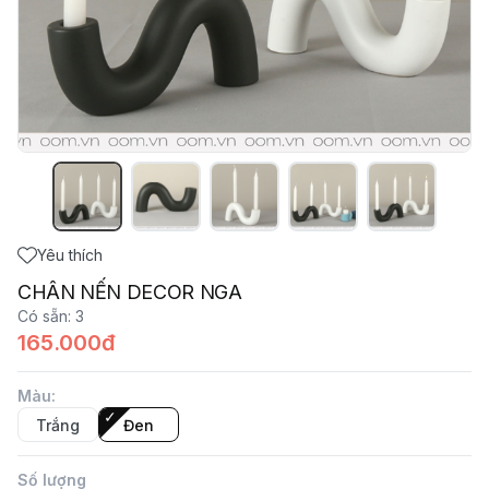
Yêu thích
CHÂN NẾN DECOR NGA
Có sẵn
:
3
165.000đ
Màu
:
Trắng
Đen
Số lượng