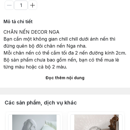
Mô tả chi tiết
CHÂN NẾN DECOR NGA
Bạn cần một không gian chill chill dưới ánh nến thì
đừng quên bộ đôi chân nến Nga nha.
Mỗi chân nến có thể cắm tối đa 2 nến đường kính 2cm.
Bộ sản phẩm chưa bao gồm nến, bạn có thể mua lẻ
từng màu hoặc cả bộ 2 màu.
_____
Đọc thêm nội dung
Kích thước: 20cm x 10cm x 4cm
Chất liệu: Gốm sứ
_____
Oom.vn - Saigon Furniture & Decor Store
Các sản phẩm, dịch vụ khác
Hotline: 0363 203 822
_____
#channen #nen #decor #trangtri #camnen #nenthom
#nen